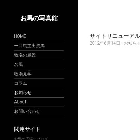
お馬の写真館
サイトリニューア
HOME
2012年6月14日
•
お知ら
一口馬主出資馬
牧場の風景
名馬
牧場見学
コラム
お知らせ
About
お問い合わせ
関連サイト
お馬の広場ーブログ